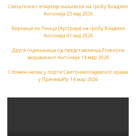
Свештенско епархије ваљевске на гробу Владике
Антонија
23 мај 2026
Верници из Линца (Аустрија) на гробу Владике
Антонија
01 мај 2026
Друга годишњица од представљења Епископа
моравичког Антонија
14 мар 2026
Спомен-чесма у порти Светониколајевског храма
у Причевићу
14 мар 2026