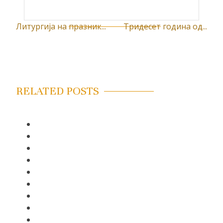
Литургија на празник...
Тридесет година од...
К
р
е
т
RELATED POSTS
а
њ
е
ч
л
а
н