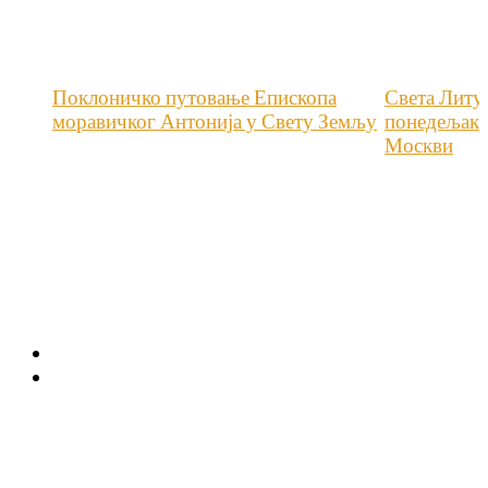
Поклоничко путовање Епископа
Света Литу
моравичког Антонија у Свету Земљу
понедељак 
Москви