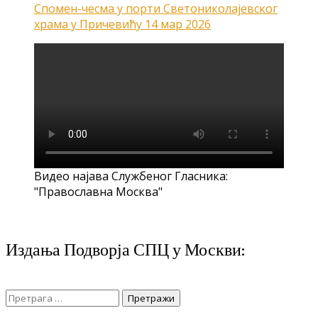
Спомен-чесма у порти Светониколајевског
храма у Причевићу
14 мар 2026
Видео најава Службеног Гласника:
"Православна Москва"
Издања Подворја СПЦ у Москви:
Претрага
за: