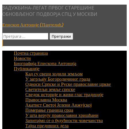
Skip
ЗАДУЖБИНА-ЛЕГАТ ПРВОГ СТАРЕШИНЕ
to
ОБНОВЉЕНОГ ПОДВОРЈА СПЦ У МОСКВИ
content
Епископ Антоније (Пантелић)
Претрага
за:
Почтна страница
Новости
Биографија Епископа Антонија
Публикације
Кад су свеци ходили земљом
У загрљају Богородичиног града
Односи Српске и Руске православне цркве
Светитељи земље српске
Сведок историје и живи глас традиције
Православна Москва
Акатист Светој Јелени Анжујској
Померање граница срца
У шта верују православни хришћани
Запитајмо се о будућности човечанства
Тајна предивних дела