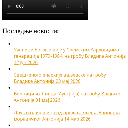
Последње новости:
Ученици Богословије у Сремским Карловцима –
генарација 1979-1984. на гробу Владике Антонија
12 јун 2026
Свештенско епархије ваљевске на гробу
Владике Антонија
23 мај 2026
Верници из Линца (Аустрија) на гробу Владике
Антонија
01 мај 2026
Друга годишњица од представљења Епископа
моравичког Антонија
14 мар 2026