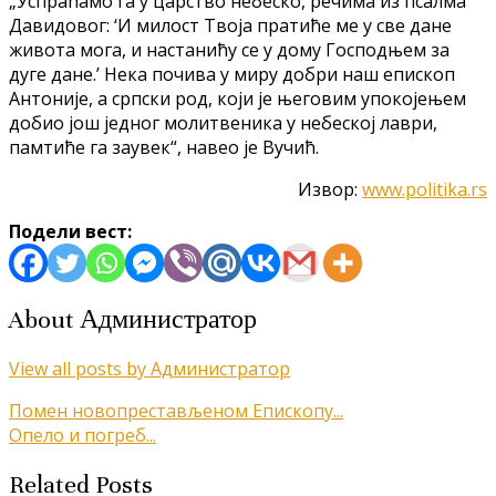
„Успраћамо га у царство небеско, речима из псалма
Давидовог: ‘И милост Твоја пратиће ме у све дане
живота мога, и настанићу се у дому Господњем за
дуге дане.’ Нека почива у миру добри наш епископ
Антоније, а српски род, који је његовим упокојењем
добио још једног молитвеника у небеској лаври,
памтиће га заувек“, навео је Вучић.
Извор:
www.politika.rs
Подели вест:
About Администратор
View all posts by Администратор
Кретање
Помен новопрестављеном Епископу...
Опело и погреб...
чланка
Related Posts