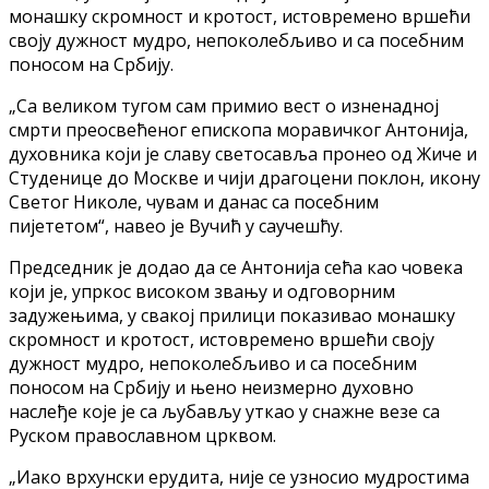
монашку скромност и кротост, истовремено вршећи
своју дужност мудро, непоколебљиво и са посебним
поносом на Србију.
„Са великом тугом сам примио вест о изненадној
смрти преосвећеног епископа моравичког Антонија,
духовника који је славу светосавља пронео од Жиче и
Студенице до Москве и чији драгоцени поклон, икону
Светог Николе, чувам и данас са посебним
пијететом“, навео је Вучић у саучешћу.
Председник је додао да се Антонија сећа као човека
који је, упркос високом звању и одговорним
задужењима, у свакој прилици показивао монашку
скромност и кротост, истовремено вршећи своју
дужност мудро, непоколебљиво и са посебним
поносом на Србију и њено неизмерно духовно
наслеђе које је са љубављу уткао у снажне везе са
Руском православном црквом.
„Иако врхунски ерудита, није се узносио мудростима