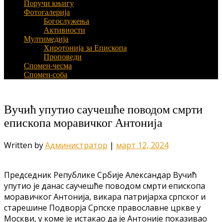
Поручи књигу
Фотогалерија
Богослужења
Активности
Мултимедија
Хиротонија за Епископа
Проповеди
Спомен-чесма
Спомен-соба
Вучић упутио саучешће поводом смрти
епископа моравичког Антонија
Written by
Администратор
|
март 12, 2024
Председник Републике Србије Александар Вучић
упутио је данас саучешће поводом смрти епископа
моравичког Антонија, викара патријарха српског и
старешине Подворја Српске православне цркве у
Москви, у коме је истакао да је Антоније показивао