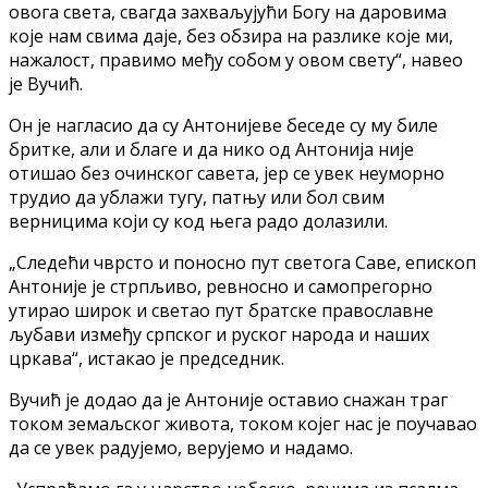
овога света, свагда захваљујући Богу на даровима
које нам свима даје, без обзира на разлике које ми,
нажалост, правимо међу собом у овом свету“, навео
је Вучић.
Он је нагласио да су Антонијеве беседе су му биле
бритке, али и благе и да нико од Антонија није
отишао без очинског савета, јер се увек неуморно
трудио да ублажи тугу, патњу или бол свим
верницима који су код њега радо долазили.
„Следећи чврсто и поносно пут светога Саве, епископ
Антоније је стрпљиво, ревносно и самопрегорно
утирао широк и светао пут братске православне
љубави између српског и руског народа и наших
цркава“, истакао је председник.
Вучић је додао да је Антоније оставио снажан траг
током земаљског живота, током којег нас је поучавао
да се увек радујемо, верујемо и надамо.