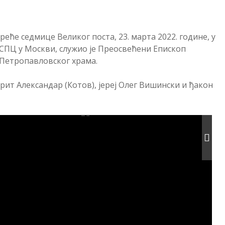
еће седмице Великог поста, 23. марта 2022. године, у
 СПЦ у Москви, служио је Преосвећени Епископ
 Петропавловског храма.
ит Александар (Котов), јереј Олег Вишински и ђакон