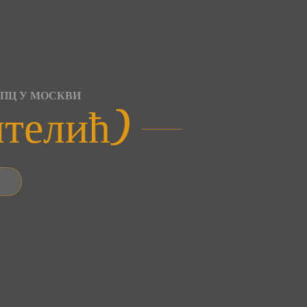
СПЦ У МОСКВИ
нтелић)