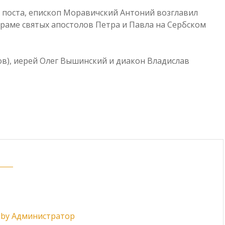
го поста, епископ Моравичский Антоний возглавил
раме святых апостолов Петра и Павла на Сербском
ов), иерей Олег Вышинский и диакон Владислав
ts by Администратор