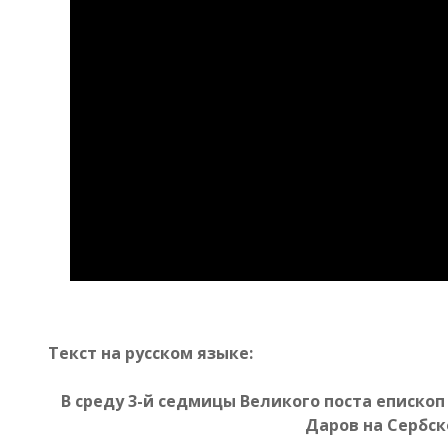
Текст на русском языке:
В среду 3-й седмицы Великого поста еписк
Даров на Сербск