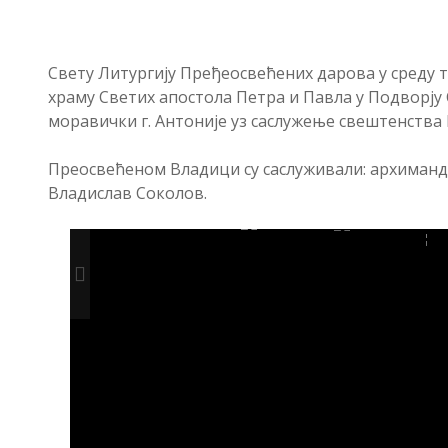
Свету Литургију Пређеосвећених дарова у среду тр
храму Светих апостола Петра и Павла у Подворју
моравички г. Антоније уз саслужење свештенства
Преосвећеном Владици су саслуживали: архимандр
Владислав Соколов.