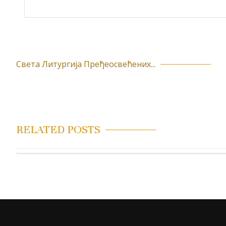
Света Литургија Пређеосвећених...
К
р
е
т
RELATED POSTS
а
њ
е
ч
л