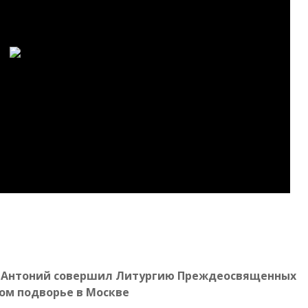
оп Антоний совершил Литургию Преждеосвященных
ом подворье в Москве