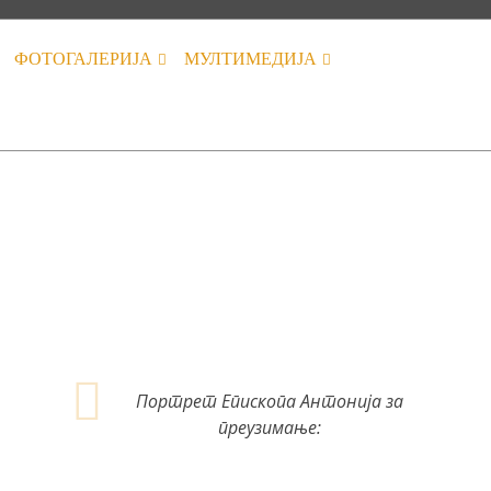
ФОТОГАЛЕРИЈА
МУЛТИМЕДИЈА
Портрет Епископа Антонија за
преузимање: