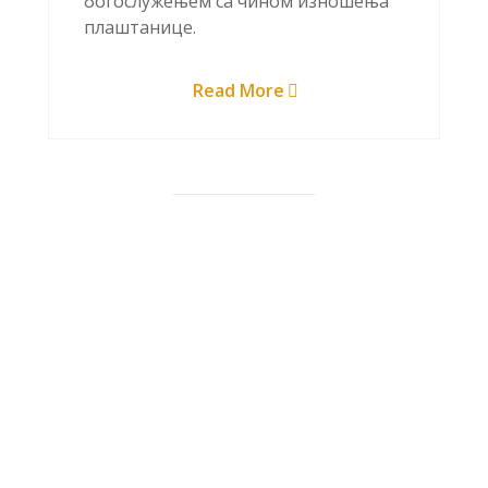
богослужењем са чином изношења
плаштанице.
Read More