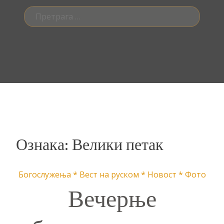
Претрага
за:
Ознака:
Велики петак
Богослужења
*
Вест на руском
*
Новост
*
Фото
Вечерње