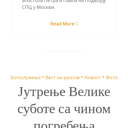
апостола Петра и Павла на Подворју
СПЦ у Москви.
Read More
Богослужења
*
Вест на руском
*
Новост
*
Фото
Јутрење Велике
суботе са чином
погребења