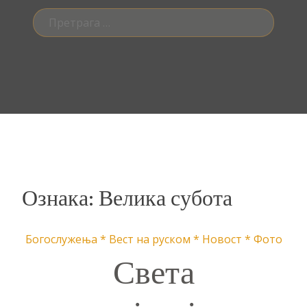
Претрага
за:
Ознака:
Велика субота
Богослужења
*
Вест на руском
*
Новост
*
Фото
Света