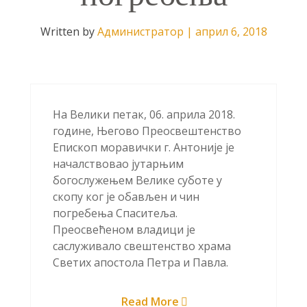
Written by
Администратор
|
април 6, 2018
На Велики петак, 06. априла 2018.
године, Његово Преосвештенство
Епископ моравички г. Антоније је
началствовао јутарњим
богослужењем Велике суботе у
скопу ког је обављен и чин
погребења Спаситеља.
Преосвећеном владици је
саслуживало свештенство храма
Светих апостола Петра и Павла.
Read More