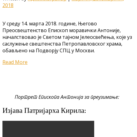
2018
У среду 14. марта 2018. године, Његово
Преосвештенство Епископ моравички Антоније,
началствовао је Светом тајном Јелеосвећења, које уз
саслужење свештенства Петропавловског храма,
обављено на Подворју СПЦ у Москви.
Read More
Портрет Епископа Антонија за преузимање:
Изјава Патријарха Кирила: