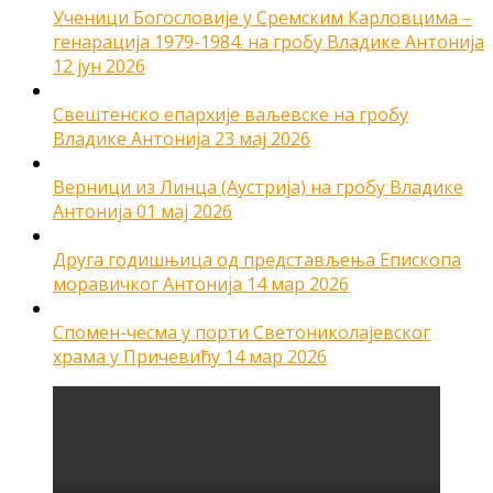
Ученици Богословије у Сремским Карловцима –
генарација 1979-1984. на гробу Владике Антонија
12 јун 2026
Свештенско епархије ваљевске на гробу
Владике Антонија
23 мај 2026
Верници из Линца (Аустрија) на гробу Владике
Антонија
01 мај 2026
Друга годишњица од представљења Епископа
моравичког Антонија
14 мар 2026
Спомен-чесма у порти Светониколајевског
храма у Причевићу
14 мар 2026