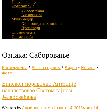
Поручи књигу
Фотогалерија
Богослужења
Активности
Мултимедија
Хиротонија за Епископа
Проповеди
Спомен-чесма
Спомен-соба
Ознака:
Саборовање
Богослужења
*
Вест на руском
*
Видео
*
Новост
*
Фото
Епископ моравички Антоније
началствовао Светом тајном
Јелеосвећења
Written by
Администратор
|
март 14, 2018
март 14,