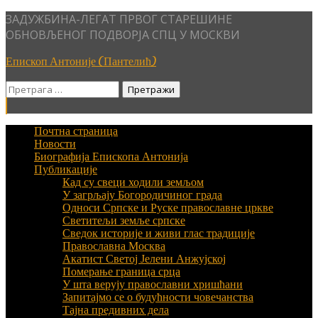
Skip
ЗАДУЖБИНА-ЛЕГАТ ПРВОГ СТАРЕШИНЕ
to
ОБНОВЉЕНОГ ПОДВОРЈА СПЦ У МОСКВИ
content
Епископ Антоније (Пантелић)
Претрага
за:
Почтна страница
Новости
Биографија Епископа Антонија
Публикације
Кад су свеци ходили земљом
У загрљају Богородичиног града
Односи Српске и Руске православне цркве
Светитељи земље српске
Сведок историје и живи глас традиције
Православна Москва
Акатист Светој Јелени Анжујској
Померање граница срца
У шта верују православни хришћани
Запитајмо се о будућности човечанства
Тајна предивних дела