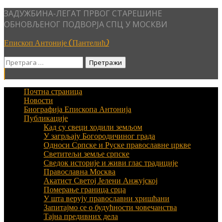
Skip
ЗАДУЖБИНА-ЛЕГАТ ПРВОГ СТАРЕШИНЕ
to
ОБНОВЉЕНОГ ПОДВОРЈА СПЦ У МОСКВИ
content
Епископ Антоније (Пантелић)
Претрага
за:
Почтна страница
Новости
Биографија Епископа Антонија
Публикације
Кад су свеци ходили земљом
У загрљају Богородичиног града
Односи Српске и Руске православне цркве
Светитељи земље српске
Сведок историје и живи глас традиције
Православна Москва
Акатист Светој Јелени Анжујској
Померање граница срца
У шта верују православни хришћани
Запитајмо се о будућности човечанства
Тајна предивних дела