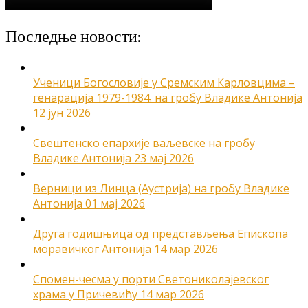
Последње новости:
Ученици Богословије у Сремским Карловцима –
генарација 1979-1984. на гробу Владике Антонија
12 јун 2026
Свештенско епархије ваљевске на гробу
Владике Антонија
23 мај 2026
Верници из Линца (Аустрија) на гробу Владике
Антонија
01 мај 2026
Друга годишњица од представљења Епископа
моравичког Антонија
14 мар 2026
Спомен-чесма у порти Светониколајевског
храма у Причевићу
14 мар 2026