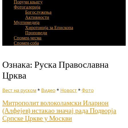
Поручи књигу
Фотогалерија
Богослужења
Активности
Мултимедија
Хиротонија за Епископа
Проповеди
Спомен-чесма
Спомен-соба
Ознака:
Руска Православна
Црква
Вест на руском
*
Видео
*
Новост
*
Фото
Митрополит волоколамски Иларион
(Алфејев) истакао значај рада Подворја
Српске Цркве у Москви