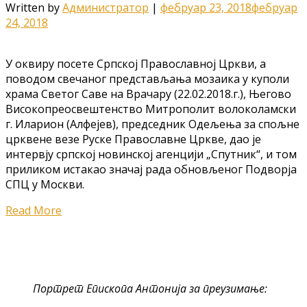
Written by
Администратор
|
фебруар 23, 2018
фебруар
24, 2018
У оквиру посете Српској Православној Цркви, а
поводом свечаног представљања мозаика у куполи
храма Светог Саве на Врачару (22.02.2018.г.), Његово
Високопреосвештенство Митрополит волоколамски
г. Иларион (Алфејев), председник Одељења за спољне
црквене везе Руске Православне Цркве, дао је
интервју српској новинској агенцији „Спутник“, и том
приликом истакао значај рада обновљеног Подворја
СПЦ у Москви.
Read More
Портрет Епископа Антонија за преузимање: