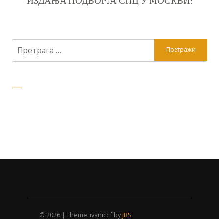
ИЗДАЊА ПОДВОРЈА СПЦ У МОСКВИ:
Претрага
за:
© 2026
|
Theme: ivanicof by
JRS
.