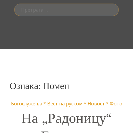
Претрага
за:
Ознака:
Помен
Богослужења
*
Вест на руском
*
Новост
*
Фото
На „Радоницу“