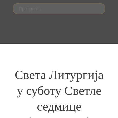
Претрага
за:
Света Литургија
у суботу Светле
седмице