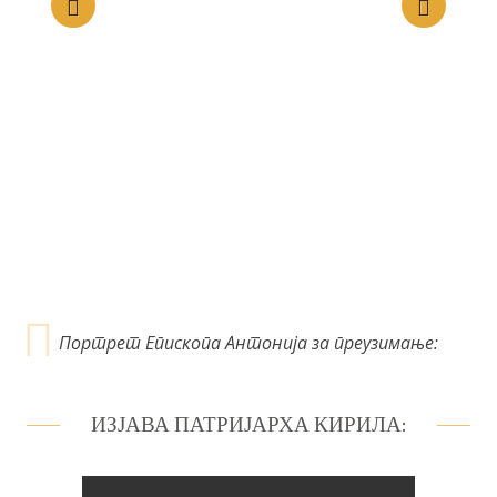
е
ч
л
а
н
к
а
Портрет Епископа Антонија за преузимање:
ИЗЈАВА ПАТРИЈАРХА КИРИЛА: