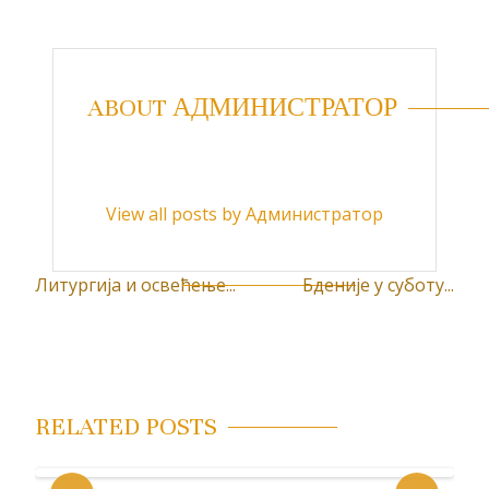
ABOUT АДМИНИСТРАТОР
View all posts by Администратор
Литургија и освећење...
Бденије у суботу...
К
р
е
т
RELATED POSTS
а
њ