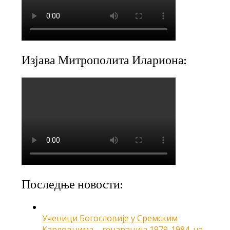
Изјава Митрополита Илариона:
Последње новости:
Ученици Богословије у Сремским
Карловцима – генарација 1979-1984. на