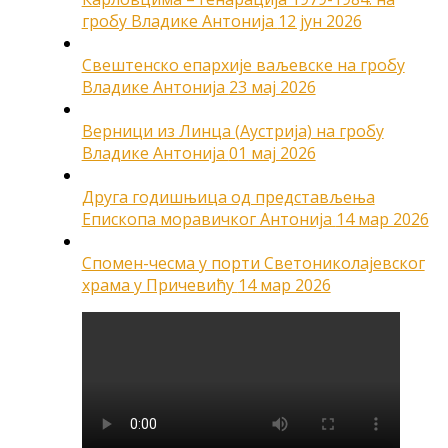
гробу Владике Антонија
12 јун 2026
Свештенско епархије ваљевске на гробу
Владике Антонија
23 мај 2026
Верници из Линца (Аустрија) на гробу
Владике Антонија
01 мај 2026
Друга годишњица од представљења
Епископа моравичког Антонија
14 мар 2026
Спомен-чесма у порти Светониколајевског
храма у Причевићу
14 мар 2026