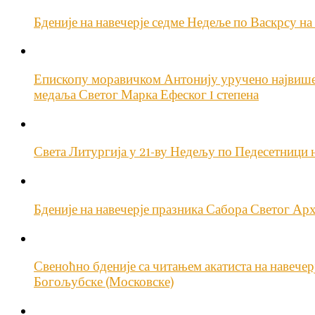
Бденије на навечерје седме Недеље по Васкрсу 
Епископу моравичком Антонију уручено највиш
медаља Светог Марка Ефеског I степена
Света Литургија у 21-ву Недељу по Педесетници
Бденије на навечерје празника Сабора Светог А
Свеноћно бденије са читањем акатиста на навече
Богољубске (Московске)