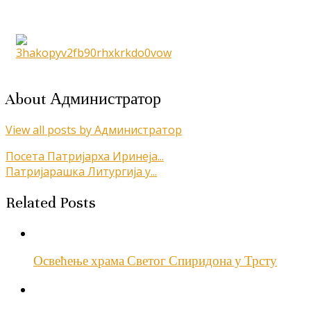
About Администратор
View all posts by Администратор
Кретање
Посета Патријарха Иринеја...
Патријарашка Литургија у...
чланка
Related Posts
Освећење храма Светог Спиридона у Трсту