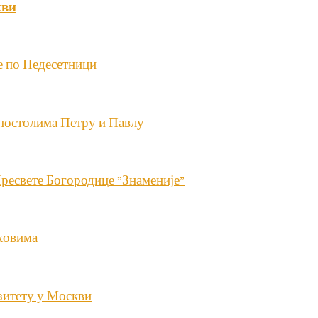
кви
е по Педесетници
постолима Петру и Павлу
Пресвете Богородице ”Знаменије”
уховима
зитету у Москви