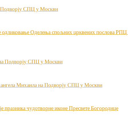
на Подворју СПЦ у Москви
е одликовање Оделења спољних црквених послова РПЦ 
 на Подворју СПЦ у Москви
рхангела Михаила на Подворју СПЦ у Москви
рје празника чудотворне иконе Пресвете Богородице