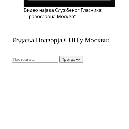
Видео најава Службеног Гласника:
"Православна Москва"
Издања Подворја СПЦ у Москви:
Претрага
за: