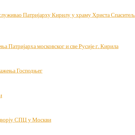
служивао Патријарху Кирилу у храму Христа Спаситељ
а Патријарха московског и све Русије г. Кирила
ражења Господњег
и
одворју СПЦ у Москви