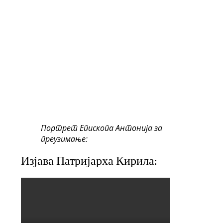
Портрет Епископа Антонија за
преузимање:
Изјава Патријарха Кирила: