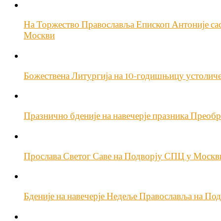
На Торжество Православља Епископ Антоније са
Москви
Божествена Литургија на 10-годишњицу устоличењ
Празнично бденије на навечерје празника Преоб
Прослава Светог Саве на Подворју СПЦ у Москв
Бденије на навечерје Недеље Православља на П