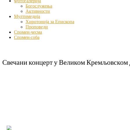
Фотогалерија
Богослужења
Активности
Мултимедија
Хиротонија за Епископа
Проповеди
Спомен-чесма
Спомен-соба
Свечани концерт у Великом Кремљовском д