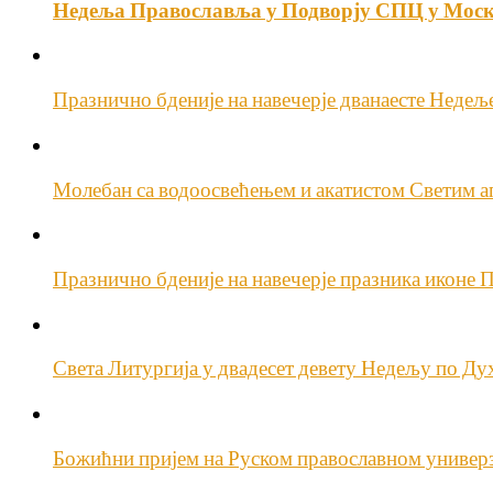
Недеља Православља у Подворју СПЦ у Мос
Празнично бденије на навечерје дванаесте Недељ
Молебан са водоосвећењем и акатистом Светим а
Празнично бденије на навечерје празника иконе 
Света Литургија у двадесет девету Недељу по Д
Божићни пријем на Руском православном универ