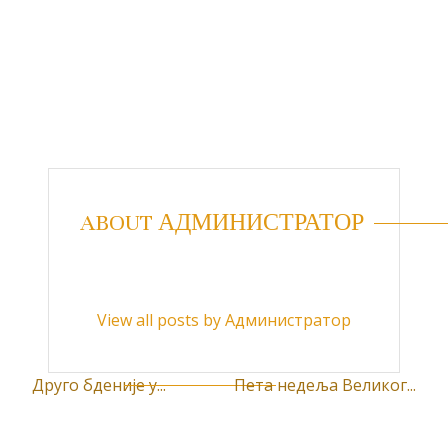
ABOUT АДМИНИСТРАТОР
View all posts by Администратор
Друго бденије у...
Пета недеља Великог...
К
р