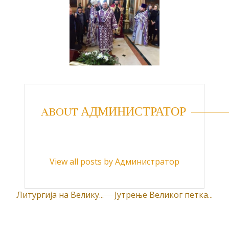
ABOUT АДМИНИСТРАТОР
View all posts by Администратор
Литургија на Велику...
Јутрење Великог петка...
К
р